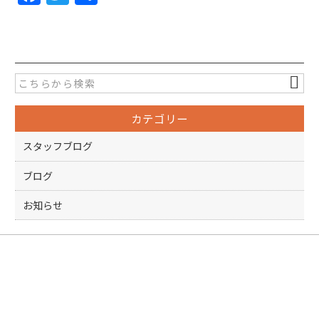
a
w
有
c
itt
e
er
b
o
カテゴリー
o
k
スタッフブログ
ブログ
お知らせ